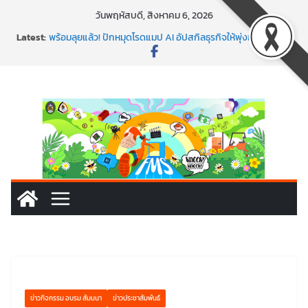
Skip
วันพฤหัสบดี, สิงหาคม 6, 2026
to
Latest:
พร้อมลุยแล้ว! ปักหมุดโรดแมป AI อัปสกิลธุรกิจให้พุ่งทะยาน
content
พาธุรกิจท้องถิ่นสู่ตลาดโลก ด้วยเทคโนโลยี AI!
SMEs ยุคนี้ ถ้าไม่ใช้ AI ถือว่าพลาดมาก!
สร้าง VDO ก็ปัง แถมเขียนโค้ดสร้างแอปได้อีก! เรียนกับ
มรภ.เลย ได้สกิลทันสมัยแบบจัดเต็ม
นอกจากเทคโนโลยีจะล้ำ หัวใจคนทำธุรกิจก็ต้องสตรอง!
ข่าวกิจกรรม อบรม สัมมนา
ข่าวประชาสัมพันธ์