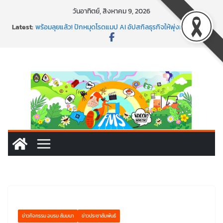
Skip
วันอาทิตย์, สิงหาคม 9, 2026
to
Latest:
พร้อมลุยแล้ว! ปักหมุดโรดแมป AI อัปสกิลธุรกิจให้พุ่งทะยาน
content
พาธุรกิจท้องถิ่นสู่ตลาดโลก ด้วยเทคโนโลยี AI!
SMEs ยุคนี้ ถ้าไม่ใช้ AI ถือว่าพลาดมาก!
สร้าง VDO ก็ปัง แถมเขียนโค้ดสร้างแอปได้อีก! เรียนกับ
มรภ.เลย ได้สกิลทันสมัยแบบจัดเต็ม
นอกจากเทคโนโลยีจะล้ำ หัวใจคนทำธุรกิจก็ต้องสตรอง!
ข่าวกิจกรรม อบรม สัมมนา
ข่าวประชาสัมพันธ์