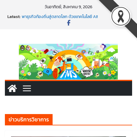
Skip
วันอาทิตย์, สิงหาคม 9, 2026
to
Latest:
พาธุรกิจท้องถิ่นสู่ตลาดโลก ด้วยเทคโนโลยี AI!
content
SMEs ยุคนี้ ถ้าไม่ใช้ AI ถือว่าพลาดมาก!
สร้าง VDO ก็ปัง แถมเขียนโค้ดสร้างแอปได้อีก! เรียนกับ
มรภ.เลย ได้สกิลทันสมัยแบบจัดเต็ม
นอกจากเทคโนโลยีจะล้ำ หัวใจคนทำธุรกิจก็ต้องสตรอง!
พร้อมลุยแล้ว! ปักหมุดโรดแมป AI อัปสกิลธุรกิจให้พุ่งทะยาน
ข่าวบริการวิชาการ