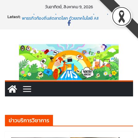
Skip
วันอาทิตย์, สิงหาคม 9, 2026
to
Latest:
พร้อมลุยแล้ว! ปักหมุดโรดแมป AI อัปสกิลธุรกิจให้พุ่งทะยาน
content
พาธุรกิจท้องถิ่นสู่ตลาดโลก ด้วยเทคโนโลยี AI!
SMEs ยุคนี้ ถ้าไม่ใช้ AI ถือว่าพลาดมาก!
สร้าง VDO ก็ปัง แถมเขียนโค้ดสร้างแอปได้อีก! เรียนกับ
มรภ.เลย ได้สกิลทันสมัยแบบจัดเต็ม
นอกจากเทคโนโลยีจะล้ำ หัวใจคนทำธุรกิจก็ต้องสตรอง!
ข่าวบริการวิชาการ