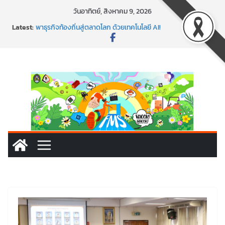
Skip
วันอาทิตย์, สิงหาคม 9, 2026
to
Latest:
พาธุรกิจท้องถิ่นสู่ตลาดโลก ด้วยเทคโนโลยี AI!
content
SMEs ยุคนี้ ถ้าไม่ใช้ AI ถือว่าพลาดมาก!
สร้าง VDO ก็ปัง แถมเขียนโค้ดสร้างแอปได้อีก! เรียนกับ
มรภ.เลย ได้สกิลทันสมัยแบบจัดเต็ม
นอกจากเทคโนโลยีจะล้ำ หัวใจคนทำธุรกิจก็ต้องสตรอง!
พร้อมลุยแล้ว! ปักหมุดโรดแมป AI อัปสกิลธุรกิจให้พุ่งทะยาน