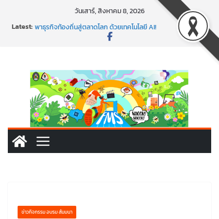
Skip
วันเสาร์, สิงหาคม 8, 2026
to
พร้อมลุยแล้ว! ปักหมุดโรดแมป AI อัปสกิลธุรกิจให้พุ่งทะยาน
Latest:
content
พาธุรกิจท้องถิ่นสู่ตลาดโลก ด้วยเทคโนโลยี AI!
SMEs ยุคนี้ ถ้าไม่ใช้ AI ถือว่าพลาดมาก!
สร้าง VDO ก็ปัง แถมเขียนโค้ดสร้างแอปได้อีก! เรียนกับ
มรภ.เลย ได้สกิลทันสมัยแบบจัดเต็ม
นอกจากเทคโนโลยีจะล้ำ หัวใจคนทำธุรกิจก็ต้องสตรอง!
ข่าวกิจกรรม อบรม สัมมนา