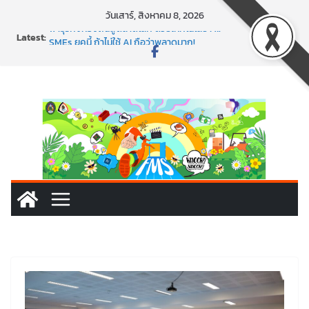
Skip
วันเสาร์, สิงหาคม 8, 2026
to
Latest:
พาธุรกิจท้องถิ่นสู่ตลาดโลก ด้วยเทคโนโลยี AI!
content
SMEs ยุคนี้ ถ้าไม่ใช้ AI ถือว่าพลาดมาก!
สร้าง VDO ก็ปัง แถมเขียนโค้ดสร้างแอปได้อีก! เรียนกับ
มรภ.เลย ได้สกิลทันสมัยแบบจัดเต็ม
นอกจากเทคโนโลยีจะล้ำ หัวใจคนทำธุรกิจก็ต้องสตรอง!
พร้อมลุยแล้ว! ปักหมุดโรดแมป AI อัปสกิลธุรกิจให้พุ่งทะยาน