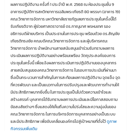
ผลการปฏิบัติงาน ครั้งที่ 1 ประจำปี พ.ศ. 2568 ณ ห้องประชุมชั้น 9
อาคารปฏิบัติการสหวิทยาการเฉลิมพระเกียรติ 80 พรรษา (อาคาร 19)
คณะวิทยาการจัดการ มหาวิทยาลัยราชภัฏเลยการประชุมในครั้งนี้ได้
รับเกียรติจาก ผู้ช่วยศาสตราจารย์ ดร.ภาณุมาศ พรหมเทศ รอง
อธิการบดีฝ่ายบริหาร เป็นประธานในการประชุม พร้อมด้วย ดร.สัญชัย
เกียรติทรงชัย คณบดีคณะวิทยาการจัดการ และผู้บริหารคณะ
วิทยาการจัดการ นำพนักงานสายสนับสนุนเข้าร่วมรับทราบผลการ
ประเมินผลการปฏิบัติงานอย่างพร้อมเพรียง วัตถุประสงค์ของการ
ประชุมในครั้งนี้ เพื่อแจ้งผลการประเมินการปฏิบัติงานของบุคลากร
สายสนับสนุนของคณะวิทยาการจัดการ ในรอบการประเมินที่ผ่านมา
ซึ่งเป็นกระบวนการสำคัญในการสะท้อนผลการปฏิบัติงาน จุดแข็ง จุด
ที่ควรพัฒนา และเป็นแนวทางในการปรับปรุงและพัฒนาการทำงานให้
มีประสิทธิภาพมากยิ่งขึ้น ในการประชุมเป็นไปด้วยความเข้าใจและ
สร้างสรรค์ บุคลากรได้รับทราบผลการประเมินและมีโอกาสสอบถาม
ข้อสงสัยต่างๆ ซึ่งแสดงให้เห็นถึงความโปร่งใสและความมุ่งมั่นของ
คณะวิทยาการจัดการ ในการบริหารจัดการบุคลากรอย่างเป็นระบบ
และมีประสิทธิภาพ เพื่อขับเคลื่อนองค์กรไปสู่เป้าหมายที่ตั้งไว้
ดูภาพ
กิจกรรมเพิ่มเติม