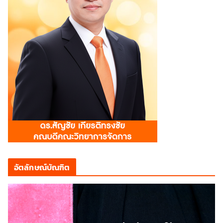
อัตลักษณ์บัณฑิต