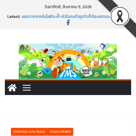
Skip
วันอาทิตย์, สิงหาคม 9, 2026
to
Latest:
นอกจากเทคโนโลยีจะล้ำ หัวใจคนทำธุรกิจก็ต้องสตรอง!
content
พร้อมลุยแล้ว! ปักหมุดโรดแมป AI อัปสกิลธุรกิจให้พุ่งทะยาน
พาธุรกิจท้องถิ่นสู่ตลาดโลก ด้วยเทคโนโลยี AI!
SMEs ยุคนี้ ถ้าไม่ใช้ AI ถือว่าพลาดมาก!
สร้าง VDO ก็ปัง แถมเขียนโค้ดสร้างแอปได้อีก! เรียนกับ
มรภ.เลย ได้สกิลทันสมัยแบบจัดเต็ม
ข่าวกิจกรรม อบรม สัมมนา
ข่าวประชาสัมพันธ์