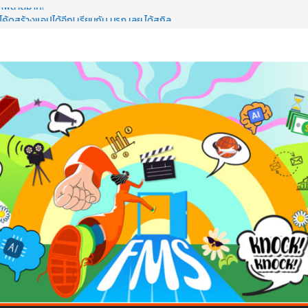
อว่าพลาดมาก!
ค้ดสร้างแอปได้อีก! เรียนกับ มรภ.เลย ได้สกิล
วใจคนทำธุรกิจก็ต้องสตรอง!
มป AI อัปสกิลธุรกิจให้พุ่งทะยาน
 ด้วยเทคโนโลยี AI!