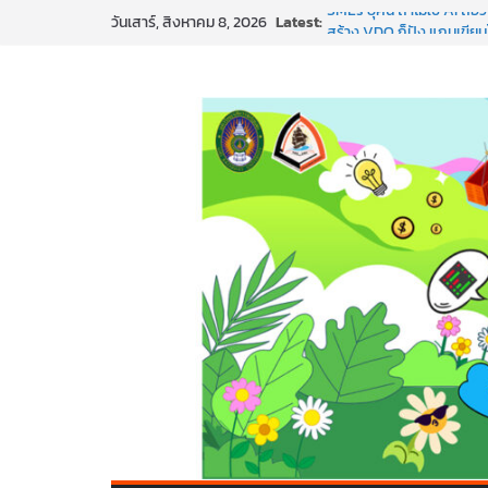
Skip
Latest:
SMEs ยุคนี้ ถ้าไม่ใช้ AI ถื
วันเสาร์, สิงหาคม 8, 2026
to
สร้าง VDO ก็ปัง แถมเขียนโ
ทันสมัยแบบจัดเต็ม
content
นอกจากเทคโนโลยีจะล้ำ หั
พร้อมลุยแล้ว! ปักหมุดโรดแ
พาธุรกิจท้องถิ่นสู่ตลาดโลก