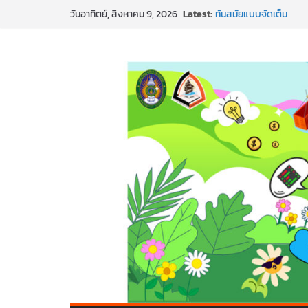
Skip
Latest:
สร้าง VDO ก็ปัง แถมเขีย
วันอาทิตย์, สิงหาคม 9, 2026
to
ทันสมัยแบบจัดเต็ม
นอกจากเทคโนโลยีจะล้ำ 
content
พร้อมลุยแล้ว! ปักหมุดโร
พาธุรกิจท้องถิ่นสู่ตลาด
SMEs ยุคนี้ ถ้าไม่ใช้ AI