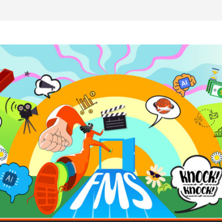
นโค้ดสร้างแอปได้อีก! เรียนกับ มรภ.เลย ได้สกิล
หัวใจคนทำธุรกิจก็ต้องสตรอง!
ดแมป AI อัปสกิลธุรกิจให้พุ่งทะยาน
โลก ด้วยเทคโนโลยี AI!
 ถือว่าพลาดมาก!