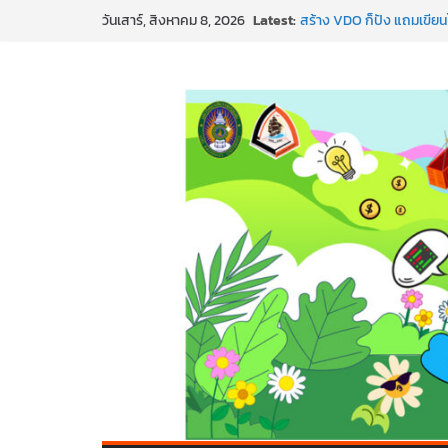
Skip
Latest:
SMEs ยุคนี้ ถ้าไม่ใช้ AI ถื
วันเสาร์, สิงหาคม 8, 2026
to
สร้าง VDO ก็ปัง แถมเขียนโ
ทันสมัยแบบจัดเต็ม
content
นอกจากเทคโนโลยีจะล้ำ หั
พร้อมลุยแล้ว! ปักหมุดโรดแ
พาธุรกิจท้องถิ่นสู่ตลาดโลก