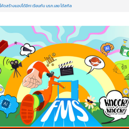
อว่าพลาดมาก!
ค้ดสร้างแอปได้อีก! เรียนกับ มรภ.เลย ได้สกิล
วใจคนทำธุรกิจก็ต้องสตรอง!
มป AI อัปสกิลธุรกิจให้พุ่งทะยาน
 ด้วยเทคโนโลยี AI!