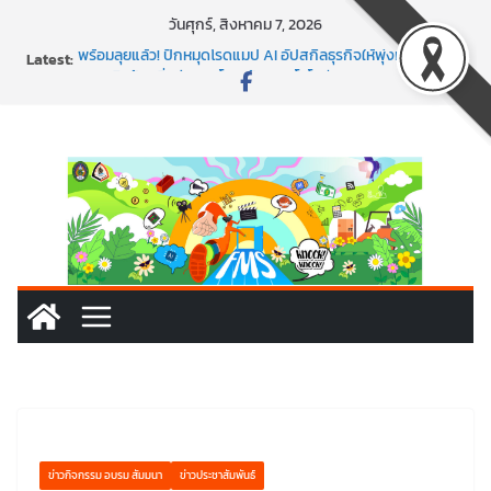
Skip
วันศุกร์, สิงหาคม 7, 2026
to
Latest:
พร้อมลุยแล้ว! ปักหมุดโรดแมป AI อัปสกิลธุรกิจให้พุ่งทะยาน
content
พาธุรกิจท้องถิ่นสู่ตลาดโลก ด้วยเทคโนโลยี AI!
SMEs ยุคนี้ ถ้าไม่ใช้ AI ถือว่าพลาดมาก!
สร้าง VDO ก็ปัง แถมเขียนโค้ดสร้างแอปได้อีก! เรียนกับ
มรภ.เลย ได้สกิลทันสมัยแบบจัดเต็ม
นอกจากเทคโนโลยีจะล้ำ หัวใจคนทำธุรกิจก็ต้องสตรอง!
ข่าวกิจกรรม อบรม สัมมนา
ข่าวประชาสัมพันธ์