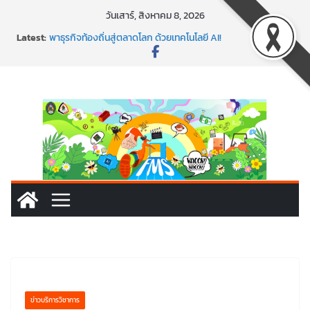
Skip
วันเสาร์, สิงหาคม 8, 2026
to
Latest:
พาธุรกิจท้องถิ่นสู่ตลาดโลก ด้วยเทคโนโลยี AI!
content
SMEs ยุคนี้ ถ้าไม่ใช้ AI ถือว่าพลาดมาก!
สร้าง VDO ก็ปัง แถมเขียนโค้ดสร้างแอปได้อีก! เรียนกับ
มรภ.เลย ได้สกิลทันสมัยแบบจัดเต็ม
นอกจากเทคโนโลยีจะล้ำ หัวใจคนทำธุรกิจก็ต้องสตรอง!
พร้อมลุยแล้ว! ปักหมุดโรดแมป AI อัปสกิลธุรกิจให้พุ่งทะยาน
ข่าวบริการวิชาการ