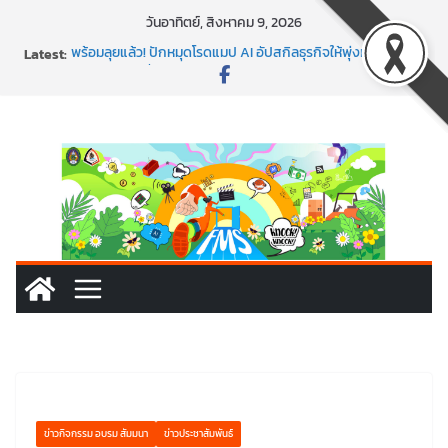
Skip
วันอาทิตย์, สิงหาคม 9, 2026
to
Latest:
พร้อมลุยแล้ว! ปักหมุดโรดแมป AI อัปสกิลธุรกิจให้พุ่งทะยาน
content
พาธุรกิจท้องถิ่นสู่ตลาดโลก ด้วยเทคโนโลยี AI!
SMEs ยุคนี้ ถ้าไม่ใช้ AI ถือว่าพลาดมาก!
สร้าง VDO ก็ปัง แถมเขียนโค้ดสร้างแอปได้อีก! เรียนกับ
มรภ.เลย ได้สกิลทันสมัยแบบจัดเต็ม
นอกจากเทคโนโลยีจะล้ำ หัวใจคนทำธุรกิจก็ต้องสตรอง!
ข่าวกิจกรรม อบรม สัมมนา
ข่าวประชาสัมพันธ์