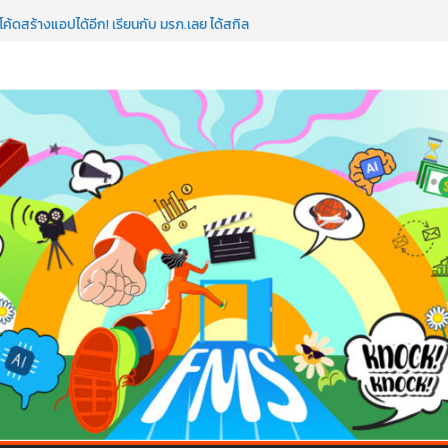
อว่าพลาดมาก!
ค้ดสร้างแอปได้อีก! เรียนกับ มรภ.เลย ได้สกิล
วใจคนทำธุรกิจก็ต้องสตรอง!
มป AI อัปสกิลธุรกิจให้พุ่งทะยาน
 ด้วยเทคโนโลยี AI!