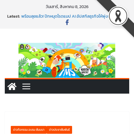
Skip
วันเสาร์, สิงหาคม 8, 2026
to
Latest:
พร้อมลุยแล้ว! ปักหมุดโรดแมป AI อัปสกิลธุรกิจให้พุ่งทะยาน
content
พาธุรกิจท้องถิ่นสู่ตลาดโลก ด้วยเทคโนโลยี AI!
SMEs ยุคนี้ ถ้าไม่ใช้ AI ถือว่าพลาดมาก!
สร้าง VDO ก็ปัง แถมเขียนโค้ดสร้างแอปได้อีก! เรียนกับ
มรภ.เลย ได้สกิลทันสมัยแบบจัดเต็ม
นอกจากเทคโนโลยีจะล้ำ หัวใจคนทำธุรกิจก็ต้องสตรอง!
ข่าวกิจกรรม อบรม สัมมนา
ข่าวประชาสัมพันธ์